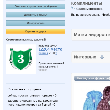
Комплименты
Отправить приватное сообщение
Комплиментов нет.
Вы не авторизованы! Чтоб
Добавить в друзья
Игнорировать
Сделать подарок
Метки лидеров
Совместная покупка: взрослый
популярность:
12264 место
рейтинг
2190
?
Интервью
Привилегированный
пользователь
3
уровня
Последние
фотогра
Статистика портрета:
сейчас просматривают портрет - 0
зарегистрированные пользователи
посетившие портрет за 7 дней - 0